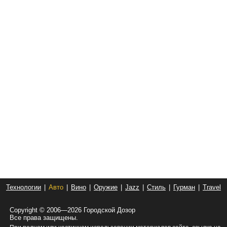
Технологии
|
Авто
|
Вино
|
Оружие
|
Jazz
|
Стиль
|
Гурман
|
Travel
Copyright © 2006—2026 Городской Дозор
Все права защищены.