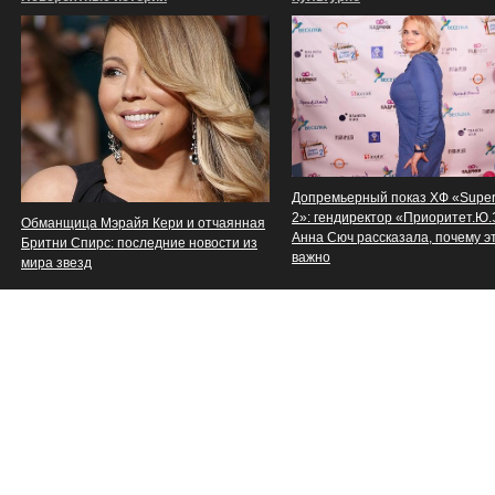
Допремьерный показ ХФ «Supe
2»: гендиректор «Приоритет.Ю
Обманщица Мэрайя Кери и отчаянная
Анна Сюч рассказала, почему э
Бритни Спирс: последние новости из
важно
мира звезд