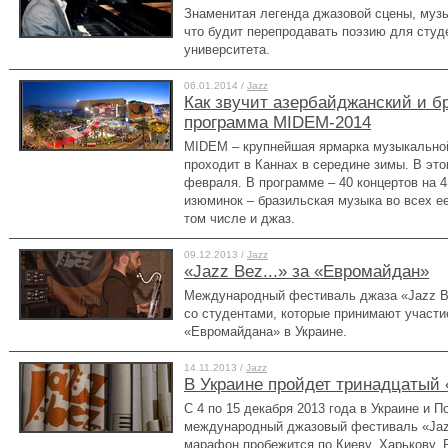
Знаменитая легенда джазовой сцены, музы
что будит перепродавать поэзию для студ
университета.
06.01.2014 /
Jazz
Как звучит азербайджанский и б
программа MIDEM-2014
MIDEM – крупнейшая ярмарка музыкальной
проходит в Каннах в середине зимы. В этом
февраля. В программе – 40 концертов на 
изюминок – бразильская музыка во всех е
том числе и джаз.
09.12.2013 /
Jazz
«Jazz Bez...» за «Евромайдан»
Международный фестиваль джаза «Jazz B
со студентами, которые принимают участи
«Евромайдана» в Украине.
14.11.2013 /
Jazz
В Украине пройдет тринадцатый 
С 4 по 15 декабря 2013 года в Украине и 
международный джазовый фестиваль «Jazz
марафон пробежится по Киеву, Харькову, 