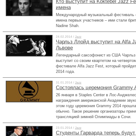
Кто выступит на Koktebel Jazz Fe
имена
Международный музыкальный фестиваль 
имена первых участников – ими стали брит
Nadine Shah.
24.02.2014 /
Jazz
Чарльз Ллойд выступит на Alfa J
Львове
Легендарный саксофонист из США Чарльз Л
выступит со своим квартетом на четверт
фестивале Alfa Jazz Fest, который пройде
2014 года.
31.01.2014 /
Jazz
Состоялась церемония Grammy A
26 января в Staples Center в Лос-Анджеле
награждения американской Академии звук
этом году церемония Grammy 2014 прошла
обычно. Такое решение организаторы приня
трансляцией зимней Олимпиады в Сочи.
23.01.2014 /
Jazz
Студенты Гарварда теперь будут