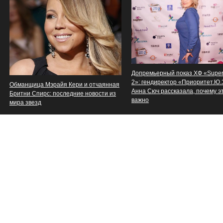
Допремьерный показ ХФ «Supe
2»: гендиректор «Приоритет.Ю
Обманщица Мэрайя Кери и отчаянная
Анна Сюч рассказала, почему э
Бритни Спирс: последние новости из
важно
мира звезд