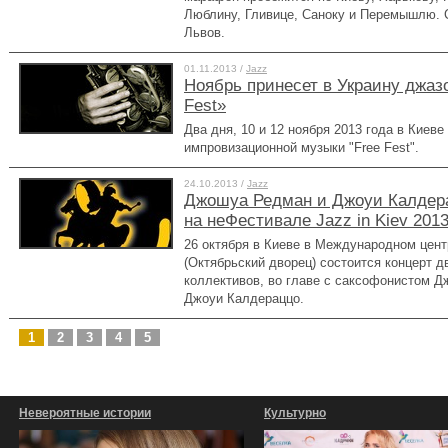
Люблину, Гливице, Саноку и Перемышлю.
Львов.
01.11.2013 /
Jazz
Ноябрь принесет в Украину джаз
Fest»
Два дня, 10 и 12 ноября 2013 года в Киев
импровизационной музыки "Free Fest".
24.10.2013 /
Jazz
Джошуа Редман и Джоуи Калдера
на неФестивале Jazz in Kiev 201
26 октября в Киеве в Международном цент
(Октябрьский дворец) состоится концерт д
коллективов, во главе с саксофонистом 
Джоуи Калдераццо.
1
2
3
4
5
Невероятные истории
Культурно