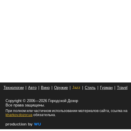
Технологии
|
Авто
|
Вино
|
Оружие
|
Jazz
|
Стиль
|
Гурман
|
Travel
Copyright © 2006—2026 Городской Дозор
Все права защищены.
При полном или частичном использовании материалов сайта, ссылка на
kharkov.dozor.ua
обязательна.