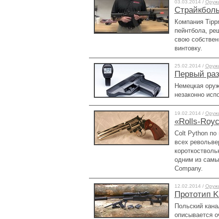
03.03.2014 /
Оруж
Страйкболь
Компания Tipp
пейнтбола, ре
свою собствен
винтовку.
25.02.2014 /
Оруж
Первый ра
Немецкая оруж
незаконно исп
19.02.2014 /
Оруж
«Rolls-Royc
Colt Python по
всех револьве
короткоствольн
одним из самых
Company.
12.02.2014 /
Оруж
Прототип Ki
Польский кана
описывается о