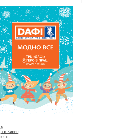
да
да в
Киеве
ость: