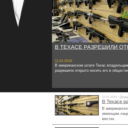
В ТЕХАСЕ РАЗРЕШИЛИ О
11.01.2016
В американском штате Техас владельцам
разрешили открыто носить его в обществ
11.01.2016 /
Оруж
В Техасе р
В американско
имеющим лицен
местах.