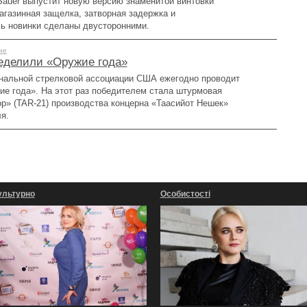
Sauer выпустит новую версию знаменитой винтовки
агазинная защелка, затворная задержка и
ь новинки сделаны двусторонними.
ие
еделили «Оружие года»
альной стрелковой ассоциации США ежегодно проводит
ие года». На этот раз победителем стала штурмовая
ор» (TAR-21) производства концерна «Таасийот Нешек»
ля.
ультурно
Особистості