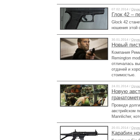
07.02.2014 /
Оруж
Глок 42 – 
Glock 42 стан
ношения этой
30.01.2014 /
Оруж
Новый пист
Компания Реми
Remington mod
отличалась вы
отдачей и хор
стоимостью.
24.01.2014 /
Оруж
Новую авст
гранатомет
Проведя долгие
австрийском п
Mannlicher, к
20.01.2014 /
Оруж
Карабин но