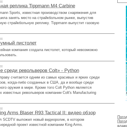
ие
ная реплика Tippmann M4 Carbine
mann Sports, известная производством снаряжения для
шила занять место на страйкбольном рынке, выпустив
ную страйкбольную реплику. Tippmann выпустит газовую
ие
зумный пистолет
ейная компания создала пистолет, который невозможно
ользовать.
ие
e среди револьверов Colt» - Python
 праву считается одним из самых красивых и ярких среди
ров, когда-либо созданных в США, да и вообще среди
ого оружия в мире. Кроме того Colt Python является
 известных револьверов компании Colt's Manufacturing
ие
ng Arms Blaser R93 Tactical II: видео обзор
Пого
л SCDTV выложил новый видеоролик, в котором
Пого
чередной проект известной компании King Arms.
влажн