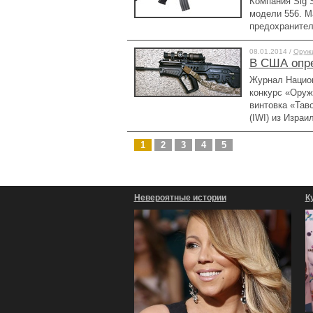
Компания Sig 
модели 556. М
предохранител
08.01.2014 /
Оруж
В США опр
Журнал Национ
конкурс «Оруж
винтовка «Тав
(IWI) из Израи
1
2
3
4
5
Невероятные истории
К