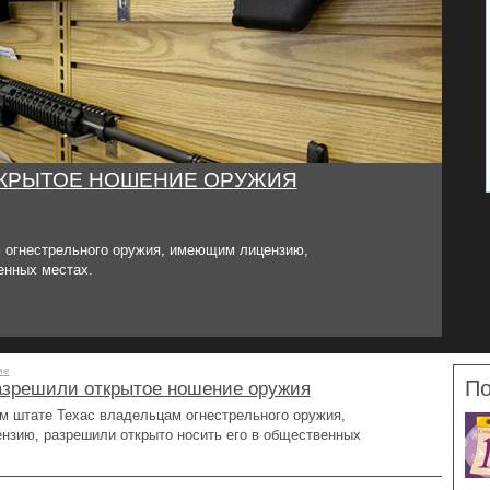
ТКРЫТОЕ НОШЕНИЕ ОРУЖИЯ
 огнестрельного оружия, имеющим лицензию,
енных местах.
ие
По
азрешили открытое ношение оружия
м штате Техас владельцам огнестрельного оружия,
зию, разрешили открыто носить его в общественных