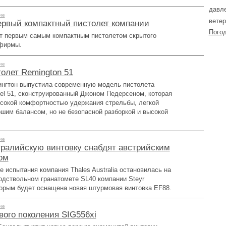
давле
ие
ветер
первый компактный пистолет компании
Погод
ет первым самым компактным пистолетом скрытого
 фирмы.
ие
олет Remington 51
нгтон выпустила современную модель пистолета
el 51, сконструированный Джоном Педерсеном, которая
сокой комфортностью удержания стрельбы, легкой
ошим балансом, но не безопасной разборкой и высокой
ие
ралийскую винтовку снабдят австрийским
ом
 испытания компания Thales Australia остановилась на
одствольном гранатомете SL40 компании Steyr
оторым будет оснащена новая штурмовая винтовка EF88.
ие
вого поколения SIG556xi