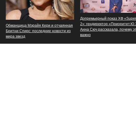
Допремьерный показ ХФ «Supe
2»: гендиректор «Приоритет.Ю
Обманщица Мэрайя Кери и отчаянная
Анна Сюч рассказала, почему э
Бритни Спирс: последние новости из
важно
мира звезд