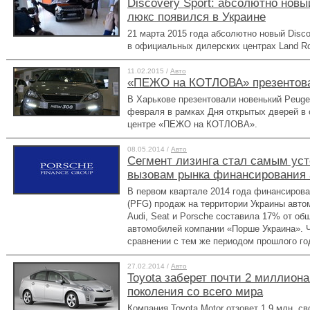
Discovery Sport: абсолютно нов
люкс появился в Украине
21 марта 2015 года абсолютно новый Disco
в официальных дилерских центрах Land Ro
11.02.2015 /
Авто
«ПЕЖО на КОТЛОВА» презентова
В Харькове презентовали новенький Peuge
февраля в рамках Дня открытых дверей в
центре «ПЕЖО на КОТЛОВА».
08.05.2014 /
Авто
Сегмент лизинга стал самым ус
вызовам рынка финансирования 
В первом квартале 2014 года финансирова
(PFG) продаж на территории Украины авто
Audi, Seat и Porsche составила 17% от об
автомобилей компании «Порше Украина». 
сравнении с тем же периодом прошлого го
27.02.2014 /
Авто
Toyota заберет почти 2 миллиона 
поколения со всего мира
Компания Toyota Motor отзовет 1,9 млн. с