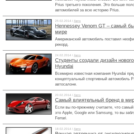
Prius третьего поколения. Это больше по
автомобилей за всю историю Prius.
25.02.2014 /
Авто
Hennessey Venom GT – самый б
мире
Американский автомобиль поставил неофи
рекорд.
24.02.2014 /
Авто
Студенты создали дизайн нового
Hyundai
Всемирно известная компания Hyundai пре
концептуальный спортивный автомобиль P
автосалоне.
20.02.2014 /
Авто
Самый влиятельный бренд в мире
Если вы по-прежнему считаете, что самый
это Apple, Google или Samsung, то вы заб
Ferrari.
18.02.2014 /
Авто
Вечная авторучка от эксклюзивн