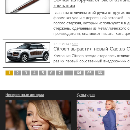
компании
Главным отличием этой ручки от других п
форме конуса и с деревянной вставкой – э
полого стержня, который используется в д
стержень, сделанный из металлического с
производителя, она может писать, хоть це
17.02.2014 /
Авто
Сitroen вырастил новый Сactus 
Компания Citroen всегда старалась отличат
раз их первый собственный внедорожник с
1
2
3
4
5
6
7
...
64
65
66
Невероятные истории
Культурно