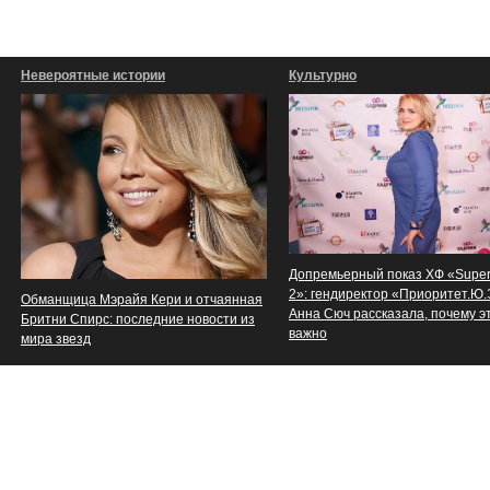
Невероятные истории
Культурно
Допремьерный показ ХФ «Supe
2»: гендиректор «Приоритет.Ю
Обманщица Мэрайя Кери и отчаянная
Анна Сюч рассказала, почему э
Бритни Спирс: последние новости из
важно
мира звезд