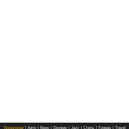
Технологии
|
Авто
|
Вино
|
Оружие
|
Jazz
|
Стиль
|
Гурман
|
Travel