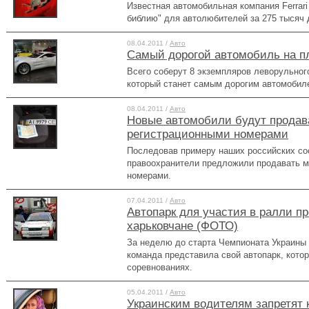
Известная автомобильная компания Ferrar
библию" для автолюбителей за 275 тысяч 
08.04.2011 /
Авто
Самый дорогой автомобиль на п
Всего соберут 8 экземпляров леворульного 
который станет самым дорогим автомобил
08.04.2011 /
Авто
Новые автомобили будут продав
регистрационными номерами
Последовав примеру наших российских со
правоохранители предложили продавать м
номерами.
07.04.2011 /
Авто
Автопарк для участия в ралли п
харьковчане (ФОТО)
За неделю до старта Чемпионата Украины 
команда представила свой автопарк, котор
соревнованиях.
05.04.2011 /
Авто
Украинским водителям запретят 