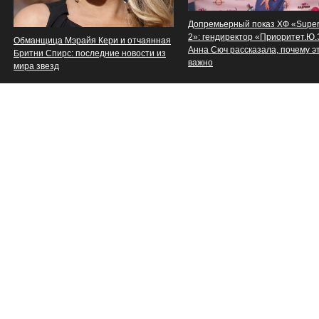
Допремьерный показ ХФ «Supe
2»: гендиректор «Приоритет.Ю
Обманщица Мэрайя Кери и отчаянная
Анна Сюч рассказала, почему э
Бритни Спирс: последние новости из
важно
мира звезд