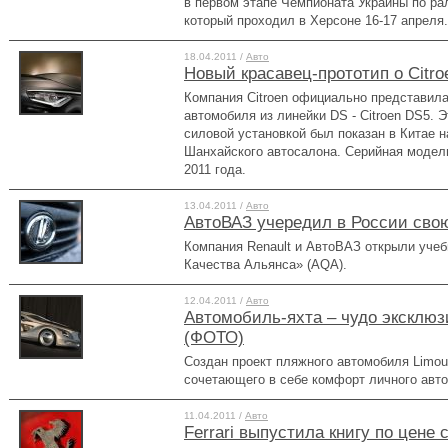
в первом этапе Чемпионата Украины по р
который проходил в Херсоне 16-17 апреля.
18.04.2011 /
Авто
Новый красавец-прототип о Citr
Компания Citroen официально представил
автомобиля из линейки DS - Citroen DS5. 
силовой установкой был показан в Китае н
Шанхайского автосалона. Серийная модель
2011 года.
13.04.2011 /
Авто
АвтоВАЗ учередил в России сво
Компания Renault и АвтоВАЗ открыли уче
Качества Альянса» (AQA).
12.04.2011 /
Авто
Автомобиль-яхта – чудо эксклю
(ФОТО)
Создан проект пляжного автомобиля Limous
сочетающего в себе комфорт личного авто
11.04.2011 /
Авто
Ferrari выпустила книгу по цене 