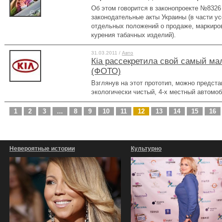
Об этом говорится в законопроекте №8326
законодательные акты Украины (в части у
отдельных положений о продаже, маркиров
курения табачных изделий).
31.03.2011 /
Авто
Кia рассекретила свой самый ма
(ФОТО)
Взглянув на этот прототип, можно предста
экологически чистый, 4-х местный автомоб
1
2
3
...
8
9
10
11
12
13
14
15
16
Невероятные истории
Культурно