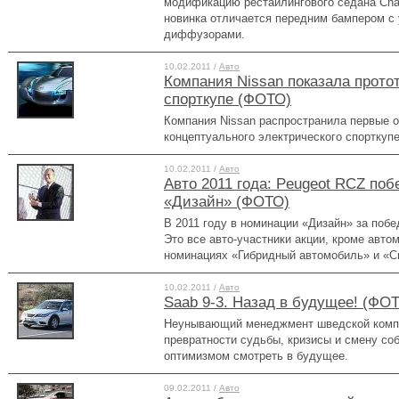
модификацию рестайлингового седана Cha
новинка отличается передним бампером с
диффузорами.
10.02.2011 /
Авто
Компания Nissan показала прото
спорткупе (ФОТО)
Компания Nissan распространила первые 
концептуального электрического спорткупе
10.02.2011 /
Авто
Авто 2011 года: Peugeot RCZ по
«Дизайн» (ФОТО)
В 2011 году в номинации «Дизайн» за побе
Это все авто-участники акции, кроме авто
номинациях «Гибридный автомобиль» и «С
10.02.2011 /
Авто
Saab 9-3. Назад в будущее! (ФО
Неунывающий менеджмент шведской компа
превратности судьбы, кризисы и смену со
оптимизмом смотреть в будущее.
09.02.2011 /
Авто