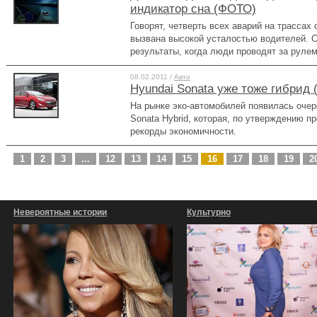
индикатор сна (ФОТО)
Говорят, четверть всех аварий на трасса
вызвана высокой усталостью водителей. 
результаты, когда люди проводят за рулем
08.02.2011 /
Авто
Hyundai Sonata уже тоже гибрид
На рынке эко-автомобилей появилась очер
Sonata Hybrid, которая, по утверждению п
рекорды экономичности.
1
2
3
...
12
13
14
15
16
17
18
19
2
Невероятные истории
Культурно