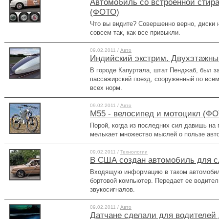
Автомобиль со встроенной стир
(ФОТО)
Что вы видите? Совершенно верно, диски н
совсем так, как все привыкли.
09.02.2011 /
Авто
Индийский экстрим. Двухэтажны
В городе Капуртала, штат Пенджаб, был 
пассажирский поезд, сооруженный по все
всех норм.
09.02.2011 /
Авто
М55 - велосипед и мотоцикл (Ф
Порой, когда из последних сил давишь на 
мелькает множество мыслей о пользе авто
09.02.2011 /
Технологии
В США создан автомобиль для 
Входящую информацию в таком автомобил
бортовой компьютер. Передает ее водите
звукосигналов.
09.02.2011 /
Авто
Датчане сделали для водителей