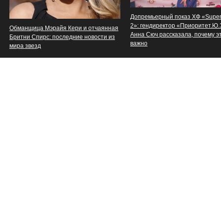
Допремьерный показ ХФ «Supe
2»: гендиректор «Приоритет.Ю
Обманщица Мэрайя Кери и отчаянная
Анна Сюч рассказала, почему э
Бритни Спирс: последние новости из
важно
мира звезд