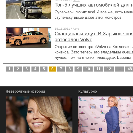
Топ-5 лучших автомобилей для 
Суперкары любят все! И все же, есть маши
ступеньку выше даже этих монстров.
15.11.2011 /
Авто
Скандинавы идут. В Харькове по
автосалон Volvo
Открытие автоцентра «Volvo на Котлова» з
кризиса. Зато теперь его владельцы обещ
лучше, чем на многих площадках Европы
1
2
3
4
5
6
7
8
9
10
11
12
...
48
Невероятные истории
Культурно