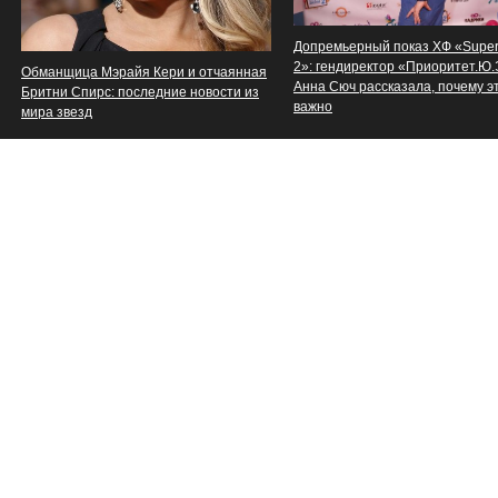
Допремьерный показ ХФ «Supe
2»: гендиректор «Приоритет.Ю
Обманщица Мэрайя Кери и отчаянная
Анна Сюч рассказала, почему э
Бритни Спирс: последние новости из
важно
мира звезд