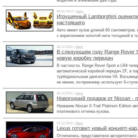
моделей в ближайшие два года.
06.01.2012 /
Авто
Игрушечный Lamborghini оценили
настоящего
Авто имеет кузов длиной 60 сантиметров, 
с вкраплением золотой нити толщиной в 
28.12.2011 /
Авто
В следующем году Range Rover S
новую коробку передач
В частности, Range Rover Sport и LR4 тепе
автоматической коробкой передач ZF, в па
турбодизельным двигателем V6. Восьмици
не менее, по-прежнему использует 6-ступе
26.12.2011 /
Авто
Новогодний подарок от Nissan - п
Название Nissan X-Trail Platinum Edition а
платинового оттенка кузова.
22.12.2011 /
Авто
Lexus готовит новый концепт-кар
Отличились представители авторитетного 