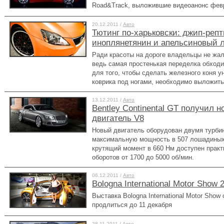
Road&Track, выложившие видеоанонс февр
20.12.2011 /
Авто
Тютинг по-харьковски: джип-реп
иноплянетянин и апельсиновый 
Ради красоты на дороге владельцы не жал
ведь самая простенькая переделка обходи
для того, чтобы сделать железного коня 
коврика под ногами, необходимо выложить
13.12.2011 /
Авто
Bentley Continental GT получил 
двигатель V8
Новый двигатель оборудован двумя турби
максимальную мощность в 507 лошадиных 
крутящий момент в 660 Нм доступен практ
оборотов от 1700 до 5000 об/мин.
06.12.2011 /
Авто
Bologna International Motor Show 
Выставка Bologna International Motor Show 
продлиться до 11 декабря
28.11.2011 /
Авто